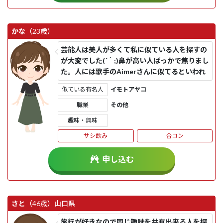
かな
（23歳）
芸能人は美人が多くて私に似ている人を探すの
が大変でした(´｀;)鼻が高い人ばっかで焦りまし
た。人には歌手のAimerさんに似てるといわれ
ましたが、自分的にはイ...
似ている有名人
イモトアヤコ
職業
その他
趣味・興味
サシ飲み
合コン
申し込む
さと
（46歳）
山口県
旅行が好きなので同じ趣味を共有出来る人を探