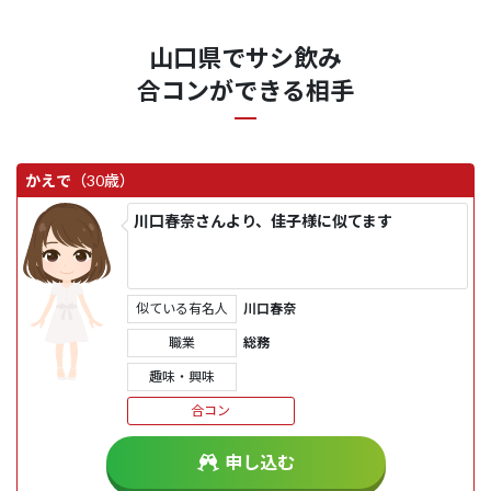
山口県でサシ飲み
合コンができる相手
かえで
（30歳）
川口春奈さんより、佳子様に似てます
似ている有名人
川口春奈
職業
総務
趣味・興味
合コン
申し込む