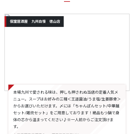
個室居酒屋 九州自慢 徳山店
本場九州で愛される味は、押しも押されぬ当店の定番人気メ
ニュー。スープはお好みの三種＜王道醤油/うま塩/生姜豚骨＞
からお選びいただけます。〆には「ちゃんぽんセット/中華麺
セット/雑炊セット」をご用意しております！絶品もつ鍋で身
体の芯から温まってください♪※一人前からご注文頂けま
す。