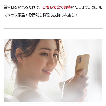
希望日をいれるだけで、
こちらで全て調整
いたします。
お店も
スタッフ厳選！雰囲気も料理も抜群のお店も！