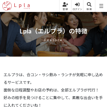
Lpla（エルプラ）の特徴
Feature
エルプラは、合コン・サシ飲み・ランチが気軽に申し込め
るサービスです。
面倒な日程調整やお店の予約は、全部エルプラが代行！
好みの相手を見つけることに集中して、素敵な出会いを手
に入れてくださいね！