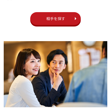
相手を探す